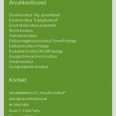
Arvutikoolitused
Exceli koolitus “Alg- ja kesktase”
Exceli koolitus “Edasijõudnud”
Exceli täiskoolitus asutustele
Wordi koolitus
Outlooki koolitus
Esitluse tegemise koolitus PowerPointiga
Esitluse koolitus Preziga
Kodulehe koolitus WordPressiga
Google Drive ja Docs koolitus
Gmaili koolitus
Google kalendri koolitus
Kontakt
KehaMeeleKool OÜ / Kasulik Koolitus™
asko@kasulikkoolitus.ee
tel: 55657400
Küüni 7, 51004 Tartu