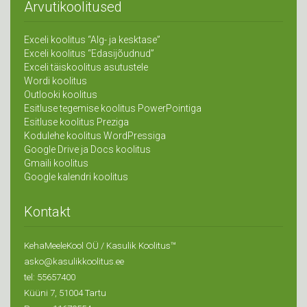
Arvutikoolitused
Exceli koolitus “Alg- ja kesktase”
Exceli koolitus “Edasijõudnud”
Exceli täiskoolitus asutustele
Wordi koolitus
Outlooki koolitus
Esitluse tegemise koolitus PowerPointiga
Esitluse koolitus Preziga
Kodulehe koolitus WordPressiga
Google Drive ja Docs koolitus
Gmaili koolitus
Google kalendri koolitus
Kontakt
KehaMeeleKool OÜ / Kasulik Koolitus™
asko@kasulikkoolitus.ee
tel: 55657400
Küüni 7, 51004 Tartu