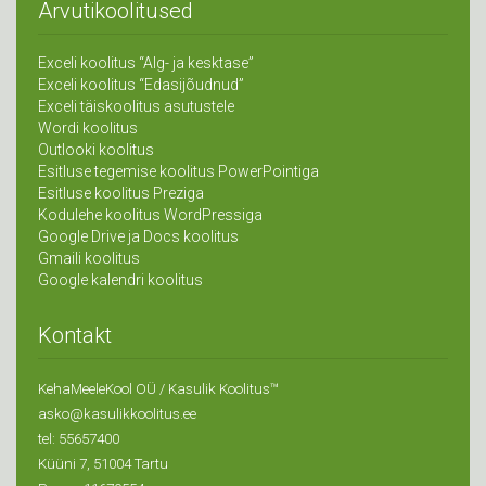
Arvutikoolitused
Exceli koolitus “Alg- ja kesktase”
Exceli koolitus “Edasijõudnud”
Exceli täiskoolitus asutustele
Wordi koolitus
Outlooki koolitus
Esitluse tegemise koolitus PowerPointiga
Esitluse koolitus Preziga
Kodulehe koolitus WordPressiga
Google Drive ja Docs koolitus
Gmaili koolitus
Google kalendri koolitus
Kontakt
KehaMeeleKool OÜ / Kasulik Koolitus™
asko@kasulikkoolitus.ee
tel: 55657400
Küüni 7, 51004 Tartu