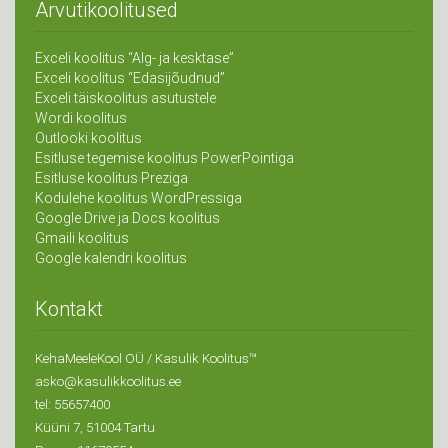
Arvutikoolitused
Exceli koolitus “Alg- ja kesktase”
Exceli koolitus “Edasijõudnud”
Exceli täiskoolitus asutustele
Wordi koolitus
Outlooki koolitus
Esitluse tegemise koolitus PowerPointiga
Esitluse koolitus Preziga
Kodulehe koolitus WordPressiga
Google Drive ja Docs koolitus
Gmaili koolitus
Google kalendri koolitus
Kontakt
KehaMeeleKool OÜ / Kasulik Koolitus™
asko@kasulikkoolitus.ee
tel: 55657400
Küüni 7, 51004 Tartu